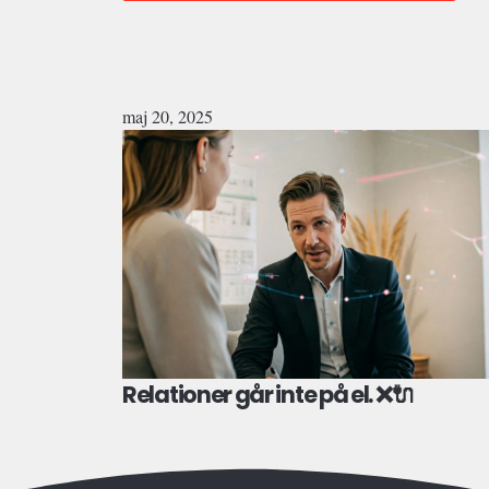
maj 20, 2025
Relationer går inte på el. ❌🔌