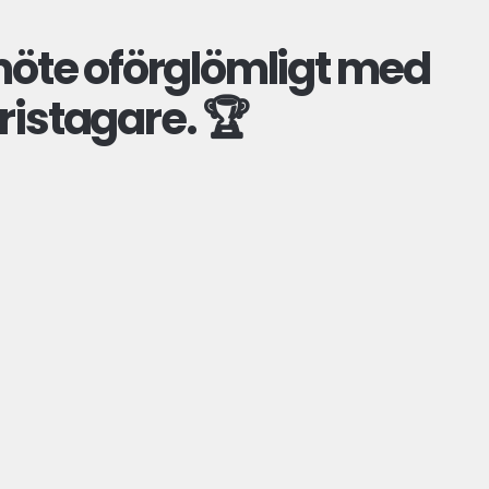
jmöte oförglömligt med
ristagare. 🏆