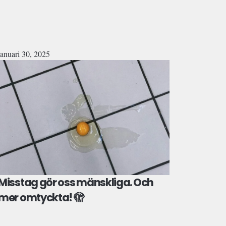
januari 30, 2025
Misstag gör oss mänskliga. Och
mer omtyckta! 🫣