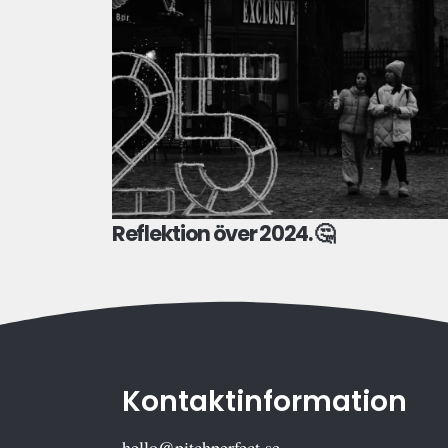
Reflektion över 2024. 🤔
Kontaktinformation
hello@pitchperfect.se