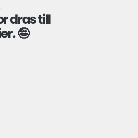
t
 dras till
er. 🤪