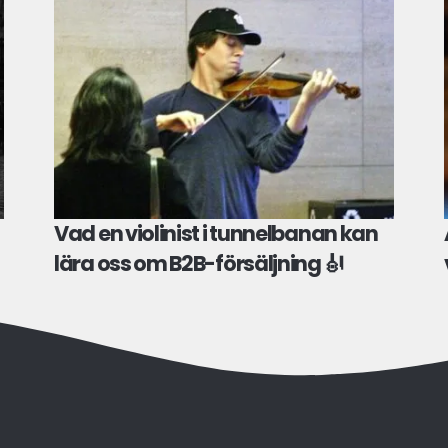
Vad en violinist i tunnelbanan kan
lära oss om B2B-försäljning 🎻