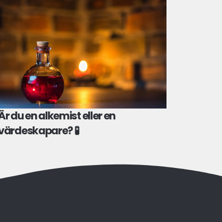
Är du en alkemist eller en
värdeskapare? 🧪